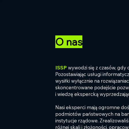
O nas
ISSP
wywodzi się z czasów, gdy 
Pozostawiając usługi informatyc
wysiłki wyłącznie na rozwiązania
skoncentrowane podejście pozwal
i wiedzę ekspercką wyprzedzają
Nasi eksperci mają ogromne doś
podmiotów państwowych na banki,
instytucje rządowe. Zrealizowali
różnej skali i złożoności, opra