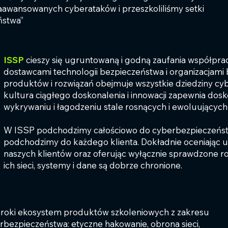
 zaawansowanych cyberataków i przeszkoliliśmy setki
ństwa”
ISSP
cieszy się ugruntowaną i godną zaufania współprac
dostawcami technologii bezpieczeństwa i organizacjami 
produktów i rozwiązań obejmuje wszystkie dziedziny cy
kultura ciągłego doskonalenia i innowacji zapewnia dos
wykrywaniu i łagodzeniu stale rosnących i ewoluującyc
W ISSP podchodzimy całościowo do cyberbezpieczeństw
podchodzimy do każdego klienta. Dokładnie oceniając u
naszych klientów oraz oferując wyłącznie sprawdzone r
ich sieci, systemy i dane są dobrze chronione.
eroki ekosystem produktów szkoleniowych z zakresu
erbezpieczeństwa: etyczne hakowanie, obrona sieci,