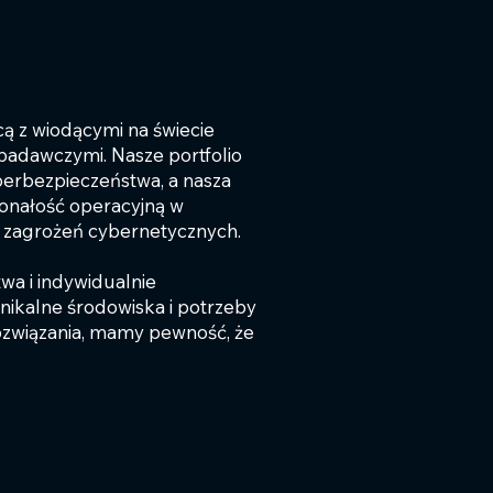
ą z wiodącymi na świecie
badawczymi. Nasze portfolio
berbezpieczeństwa, a nasza
konałość operacyjną w
h zagrożeń cybernetycznych.
a i indywidualnie
nikalne środowiska i potrzeby
ozwiązania, mamy pewność, że