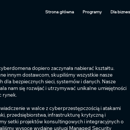
Strona główna
Programy
Dla bizne
cyberdomena dopiero zaczynała nabierać kształtu.
zne innym dostawcom, skupiliśmy wszystkie nasze
ch dla bezpiecznych sieci, systemów i danych. Nasze
a nam się rozwijać i utrzymywać unikalne umiejętności
c rynek.
wiadczenie w walce z cyberprzestępczością i atakami
 przedsiębiorstwa, infrastrukturę krytyczną i
śmy setki projektów konsultingowych i integracyjnych o
cowaliśmy wysoce wydajne usługi Managed Security