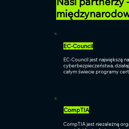
Nasi partnerzy 
międzynarodow
EC-Council
EC-Council jest największą na
cyberbezpieczeństwa, działa
całym świecie programy cert
CompTIA
CompTIA jest niezależną organ