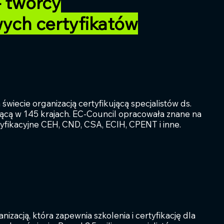
- twórcy
ych certyfikatów
 świecie organizacją certyfikującą specjalistów ds.
jącą w 145 krajach. EC-Council opracowała znane na
yfikacyjne CEH, CND, CSA, ECIH, CPENT i inne.
izacją, która zapewnia szkolenia i certyfikację dla