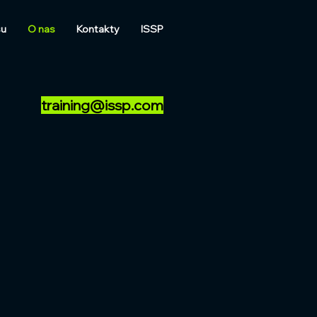
su
O nas
Kontakty
ISSP
training@issp.com