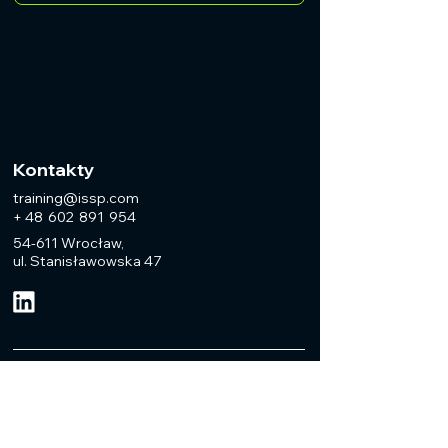
Kontakty
training@issp.com
+ 48 602 891 954
54-611 Wrocław,
ul. Stanisławowska 47
Dowiedz się o
kursach i nowościach