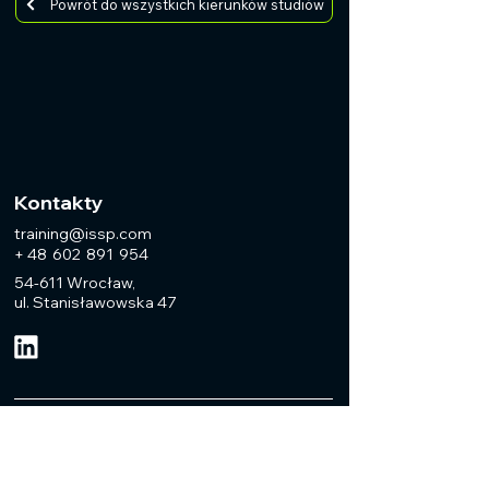
Powrót do wszystkich kierunków studiów
Kontakty
training@issp.com
+ 48 602 891 954
54-611 Wrocław,
ul. Stanisławowska 47
Dowiedz się o
kursach i nowościach