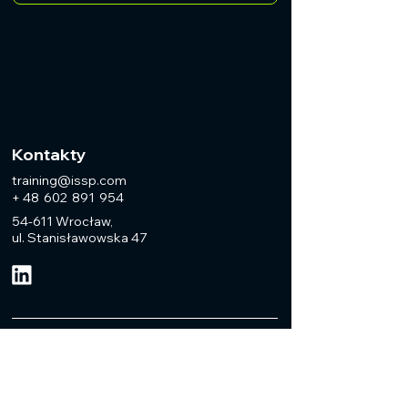
Kontakty
training@issp.com
+ 48 602 891 954
54-611 Wrocław,
ul. Stanisławowska 47
Dowiedz się o
kursach i nowościach